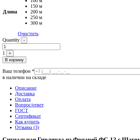
100 м
150 м
Длина
200 м
250 м
300 м
Очистить
Quantity
-
1
+
В корзину
Ваш телефон
*
в наличии на складе
Описание
Доставка
Оплата
Вопрос/ответ
ГОСТ
Сертификат
Как купить
Отзывы (3)
Сигнальная Гирлянда из Фонарей ФС-12 с Шагом