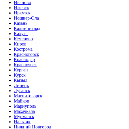
Иваново
Ижевск
Иркутск
Йошкар-Ола
Казань
Калининград
Калуга
Кемерово
Киров
Кострома
Красногорск
Краснодар
Красноярск
Курган
Курск
Кызыл
Липецк
Луганск
Магнитогорск
Майкоп
Мариуполь
Махачкала
Мурманск
Нальчик
Нижний Новгород