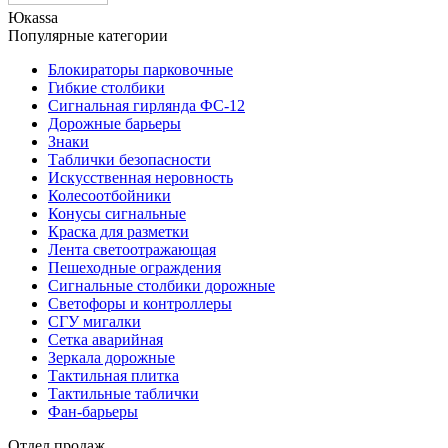
Юкаssа
Популярные категории
Блокираторы парковочные
Гибкие столбики
Сигнальная гирлянда ФС-12
Дорожные барьеры
Знаки
Таблички безопасности
Искусственная неровность
Колесоотбойники
Конусы сигнальные
Краска для разметки
Лента светоотражающая
Пешеходные ограждения
Сигнальные столбики дорожные
Светофоры и контроллеры
СГУ мигалки
Cетка аварийная
Зеркала дорожные
Тактильная плитка
Тактильные таблички
Фан-барьеры
Отдел продаж