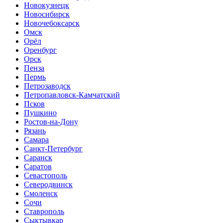
Новокузнецк
Новосибирск
Новочебоксарск
Омск
Орёл
Оренбург
Орск
Пенза
Пермь
Петрозаводск
Петропавловск-Камчатский
Псков
Пушкино
Ростов-на-Дону
Рязань
Самара
Санкт-Петербург
Саранск
Саратов
Севастополь
Северодвинск
Смоленск
Сочи
Ставрополь
Сыктывкар