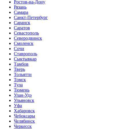
Ростов-на-Дону
Рязань
Самара
Санкт-Петербург
Саранск
Саратов
Севастополь
Северодвинск
Смоленск
Сочи
Ставрополь
Сыктывкар
Тамбов
Тверь
Тольятти
Томск
Тула
Тюмень
Улан-Удэ
Ульяновск
Уфа
Хабаровск
Чебоксары
Челябинск
Черкесск