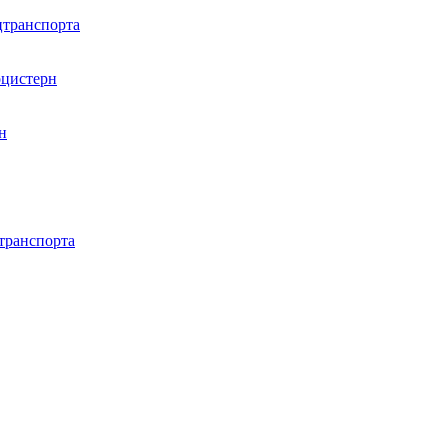
цтранспорта
оцистерн
н
транспорта