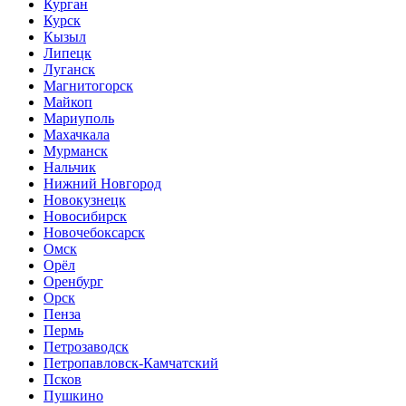
Курган
Курск
Кызыл
Липецк
Луганск
Магнитогорск
Майкоп
Мариуполь
Махачкала
Мурманск
Нальчик
Нижний Новгород
Новокузнецк
Новосибирск
Новочебоксарск
Омск
Орёл
Оренбург
Орск
Пенза
Пермь
Петрозаводск
Петропавловск-Камчатский
Псков
Пушкино