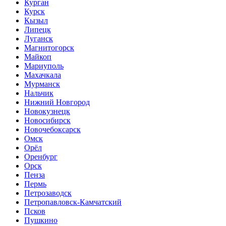
Курган
Курск
Кызыл
Липецк
Луганск
Магнитогорск
Майкоп
Мариуполь
Махачкала
Мурманск
Нальчик
Нижний Новгород
Новокузнецк
Новосибирск
Новочебоксарск
Омск
Орёл
Оренбург
Орск
Пенза
Пермь
Петрозаводск
Петропавловск-Камчатский
Псков
Пушкино