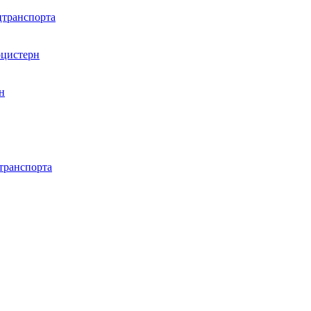
цтранспорта
оцистерн
н
транспорта