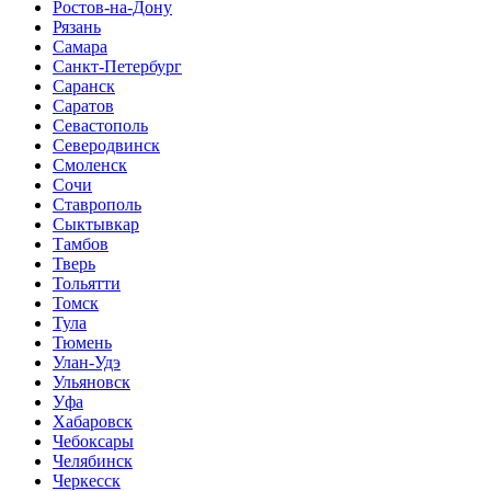
Ростов-на-Дону
Рязань
Самара
Санкт-Петербург
Саранск
Саратов
Севастополь
Северодвинск
Смоленск
Сочи
Ставрополь
Сыктывкар
Тамбов
Тверь
Тольятти
Томск
Тула
Тюмень
Улан-Удэ
Ульяновск
Уфа
Хабаровск
Чебоксары
Челябинск
Черкесск