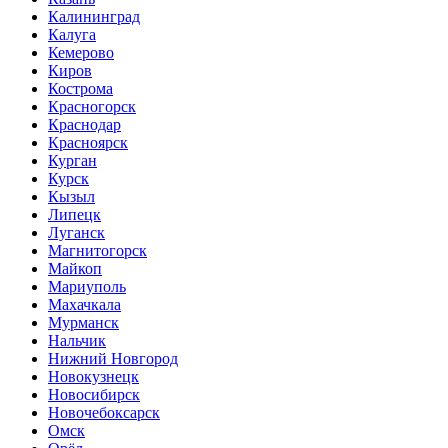
Калининград
Калуга
Кемерово
Киров
Кострома
Красногорск
Краснодар
Красноярск
Курган
Курск
Кызыл
Липецк
Луганск
Магнитогорск
Майкоп
Мариуполь
Махачкала
Мурманск
Нальчик
Нижний Новгород
Новокузнецк
Новосибирск
Новочебоксарск
Омск