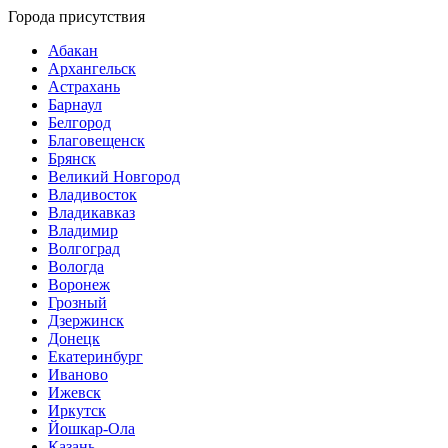
Города присутствия
Абакан
Архангельск
Астрахань
Барнаул
Белгород
Благовещенск
Брянск
Великий Новгород
Владивосток
Владикавказ
Владимир
Волгоград
Вологда
Воронеж
Грозный
Дзержинск
Донецк
Екатеринбург
Иваново
Ижевск
Иркутск
Йошкар-Ола
Казань