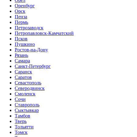
Орёл
Оренбург
Орск
Пенза
Пермь
Петрозаводск
Петропавловск-Камчатский
Псков
Пушкино
Ростов-на-Дону
Рязань
Самара
Санкт-Петербург
Саранск
Саратов
Севастополь
Северодвинск
Смоленск
Сочи
Ставрополь
Сыктывкар
Тамбов
Тверь
Тольятти
Томск