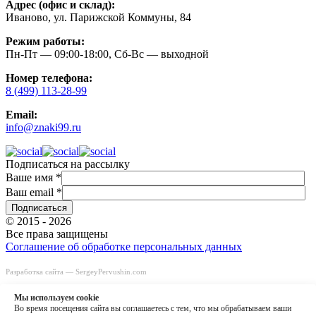
Адрес (офис и склад):
Иваново, ул. Парижской Коммуны, 84
Режим работы:
Пн-Пт — 09:00-18:00, Сб-Вс — выходной
Номер телефона:
8 (499) 113-28-99
Email:
info@znaki99.ru
Подписаться на рассылку
Ваше имя
*
Ваш email
*
© 2015 - 2026
Все права защищены
Соглашение об обработке персональных данных
Разработка сайта —
SergeyPervushin.com
Быстрый заказ
Заказать звонок
Мы используем сookie
8 (499) 113-28-99
Во время посещения сайта вы соглашаетесь с тем, что мы обрабатываем ваши