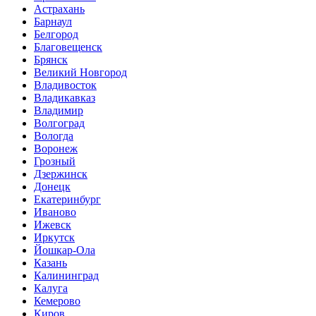
Астрахань
Барнаул
Белгород
Благовещенск
Брянск
Великий Новгород
Владивосток
Владикавказ
Владимир
Волгоград
Вологда
Воронеж
Грозный
Дзержинск
Донецк
Екатеринбург
Иваново
Ижевск
Иркутск
Йошкар-Ола
Казань
Калининград
Калуга
Кемерово
Киров