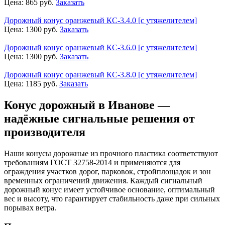
Цена:
865
руб.
Заказать
Дорожный конус оранжевый КС-3.4.0 [с утяжелителем]
Цена:
1300
руб.
Заказать
Дорожный конус оранжевый КС-3.6.0 [с утяжелителем]
Цена:
1300
руб.
Заказать
Дорожный конус оранжевый КС-3.8.0 [с утяжелителем]
Цена:
1185
руб.
Заказать
Конус дорожный в Иванове —
надёжные сигнальные решения от
производителя
Наши конусы дорожные из прочного пластика соответствуют
требованиям ГОСТ 32758-2014 и применяются для
ограждения участков дорог, парковок, стройплощадок и зон
временных ограничений движения. Каждый сигнальный
дорожный конус имеет устойчивое основание, оптимальный
вес и высоту, что гарантирует стабильность даже при сильных
порывах ветра.