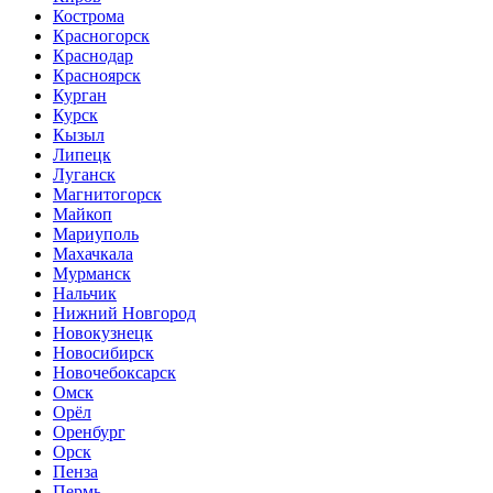
Кострома
Красногорск
Краснодар
Красноярск
Курган
Курск
Кызыл
Липецк
Луганск
Магнитогорск
Майкоп
Мариуполь
Махачкала
Мурманск
Нальчик
Нижний Новгород
Новокузнецк
Новосибирск
Новочебоксарск
Омск
Орёл
Оренбург
Орск
Пенза
Пермь