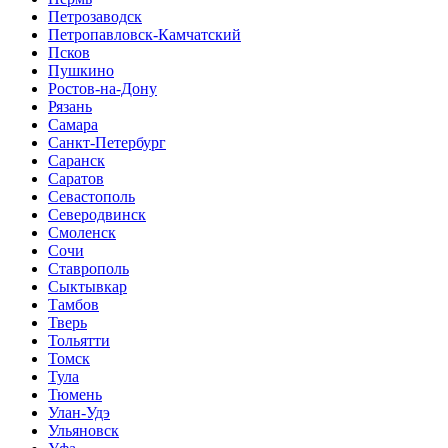
Петрозаводск
Петропавловск-Камчатский
Псков
Пушкино
Ростов-на-Дону
Рязань
Самара
Санкт-Петербург
Саранск
Саратов
Севастополь
Северодвинск
Смоленск
Сочи
Ставрополь
Сыктывкар
Тамбов
Тверь
Тольятти
Томск
Тула
Тюмень
Улан-Удэ
Ульяновск