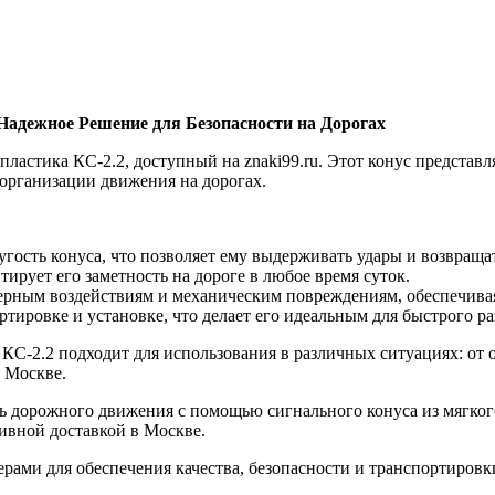
Надежное Решение для Безопасности на Дорогах
астика КС-2.2, доступный на znaki99.ru. Этот конус представля
 организации движения на дорогах.
гость конуса, что позволяет ему выдерживать удары и возвращат
ирует его заметность на дороге в любое время суток.
ерным воздействиям и механическим повреждениям, обеспечива
тировке и установке, что делает его идеальным для быстрого р
КС-2.2 подходит для использования в различных ситуациях: от 
 Москве.
 дорожного движения с помощью сигнального конуса из мягкого п
ивной доставкой в Москве.
рами для обеспечения качества, безопасности и транспортировки