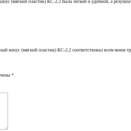
онус (мягкий пластик) КС-2.2 была легкой и удобной, а результ
ьный конус (мягкий пластик) КС-2.2 соответствовал всем моим т
ечены
*