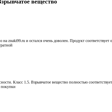
 Взрывчатое вещество
во на znaki99.ru и остался очень доволен. Продукт соответствуе
уратной
сности. Класс 1.5. Взрывчатое вещество полностью соответству
т покупки