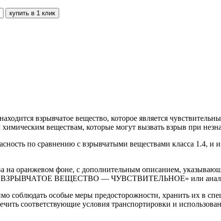
и находится взрывчатое вещество, которое является чувствительн
ным химическим веществам, которые могут вызвать взрыв при не
сность по сравнению с взрывчатыми веществами класса 1.4, и и
ыва на оранжевом фоне, с дополнительным описанием, указываю
 слово «ВЗРЫВЧАТОЕ ВЕЩЕСТВО — ЧУВСТВИТЕЛЬНОЕ» или анало
имо соблюдать особые меры предосторожности, хранить их в сп
печить соответствующие условия транспортировки и использован