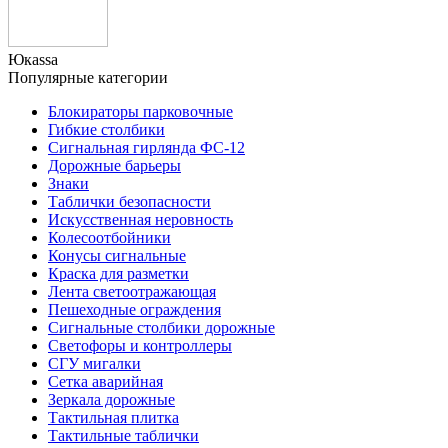
Юкаssа
Популярные категории
Блокираторы парковочные
Гибкие столбики
Сигнальная гирлянда ФС-12
Дорожные барьеры
Знаки
Таблички безопасности
Искусственная неровность
Колесоотбойники
Конусы сигнальные
Краска для разметки
Лента светоотражающая
Пешеходные ограждения
Сигнальные столбики дорожные
Светофоры и контроллеры
СГУ мигалки
Cетка аварийная
Зеркала дорожные
Тактильная плитка
Тактильные таблички