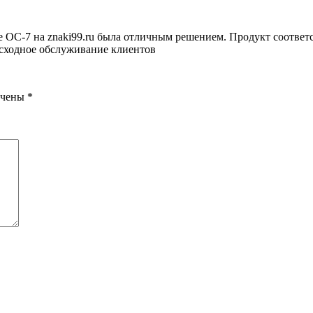
ОС-7 на znaki99.ru была отличным решением. Продукт соответст
осходное обслуживание клиентов
ечены
*