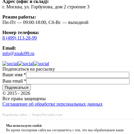
Адрес (офис и склад):
г. Москва, ул. Горбунова, дом 2 строение 3
Режим работы:
Пн-Пт — 09:00-18:00, Сб-Вс — выходной
Номер телефона:
8 (499) 113-28-99
Email:
info@znaki99.ru
Подписаться на рассылку
Ваше имя
*
Ваш email
*
© 2015 - 2026
Все права защищены
Соглашение об обработке персональных данных
Разработка сайта —
SergeyPervushin.com
Быстрый заказ
Заказать звонок
Мы используем сookie
8 (499) 113-28-99
Во время посещения сайта вы соглашаетесь с тем, что мы обрабатываем ваши