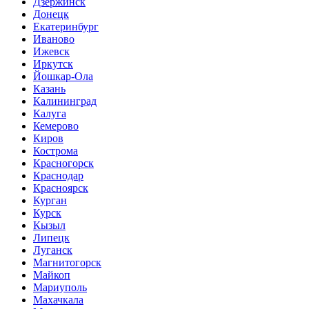
Дзержинск
Донецк
Екатеринбург
Иваново
Ижевск
Иркутск
Йошкар-Ола
Казань
Калининград
Калуга
Кемерово
Киров
Кострома
Красногорск
Краснодар
Красноярск
Курган
Курск
Кызыл
Липецк
Луганск
Магнитогорск
Майкоп
Мариуполь
Махачкала