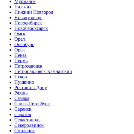
Мурманск
Нальчик
Нижний Новгород
Новокузнецк
Новосибирск
Новочебоксарск
Омск
Орёл
Оренбург
Орск
Пенза
Пермь
Петрозаводск
Петропавловск-Камчатский
Псков
Пушкино
Ростов-на-Дону
Рязань
Самара
Санкт-Петербург
Саранск
Саратов
Севастополь
Северодвинск
Смоленск