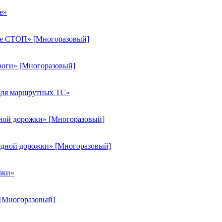
е»
тке СТОП» [Многоразовый]
ороги» [Многоразовый]
 для маршрутных ТС»
дной дорожки» [Многоразовый]
педной дорожки» [Многоразовый]
аки»
 [Многоразовый]