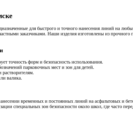
мске
редназначенные для быстрого и точного нанесения линий на лю
стными заказчиками. Наши изделия изготовлены из прочного пэ
ки
ует точность форм и безопасность использования.
означений парковочных мест и зон для детей.
и растворителям.
ли валика.
нанесении временных и постоянных линий на асфальтовых и бет
зации специальных зон безопасности около школ, где часто пер