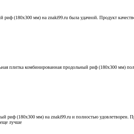
риф (180х300 мм) на znaki99.ru была удачной. Продукт качеств
льная плитка комбинированная продольный риф (180х300 мм) по
 риф (180х300 мм) на znaki99.ru и полностью удовлетворен. Пр
т еще лучше