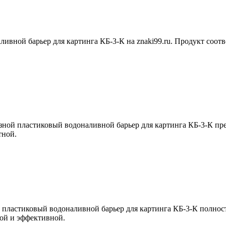
ивной барьер для картинга КБ-3-К на znaki99.ru. Продукт соотв
азной пластиковый водоналивной барьер для картинга КБ-3-К пр
тной.
 пластиковый водоналивной барьер для картинга КБ-3-К полност
рой и эффективной.