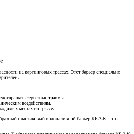
е
асности на картинговых трассах. Этот барьер специально
зрителей.
редотвращать серьезные травмы.
аническим воздействиям.
ходимых местах на трассе.
образный пластиковый водоналивной барьер КБ-3-К – это