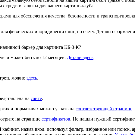
максимальную безопасность на вашей картинговой трассе с пом
ых средств защиты для вашего картинг-клуба.
рами для обеспечения качества, безопасности и транспортировки
 для физических и юридических лиц по счету. Детали оформлен
наливной барьер для картинга КБ-3-К?
ля и может быть до 12 месяцев.
Детали здесь
.
отреть можно
здесь
.
редставлена на
сайте
.
ртах и нормативах можно узнать на
соответствующей странице
.
отрите на странице
сертификатов
. Не нашли нужный сертифика
й кабинет, нажав вход, используя фильтр, избранное или поиск, 
перативное обслуживание в нашем интернет-магазине.
Узнать бо