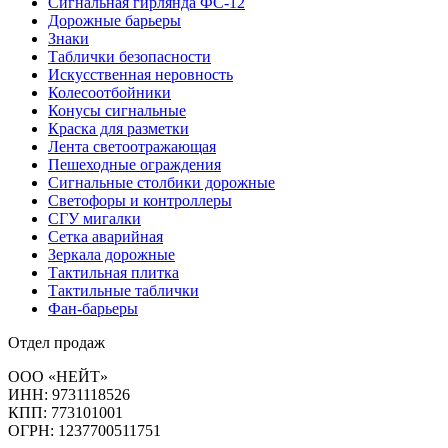
Сигнальная гирлянда ФС-12
Дорожные барьеры
Знаки
Таблички безопасности
Искусственная неровность
Колесоотбойники
Конусы сигнальные
Краска для разметки
Лента светоотражающая
Пешеходные ограждения
Сигнальные столбики дорожные
Светофоры и контроллеры
СГУ мигалки
Cетка аварийная
Зеркала дорожные
Тактильная плитка
Тактильные таблички
Фан-барьеры
Отдел продаж
ООО «НЕЙТ»
ИНН:
9731118526
КПП:
773101001
ОГРН:
1237700511751