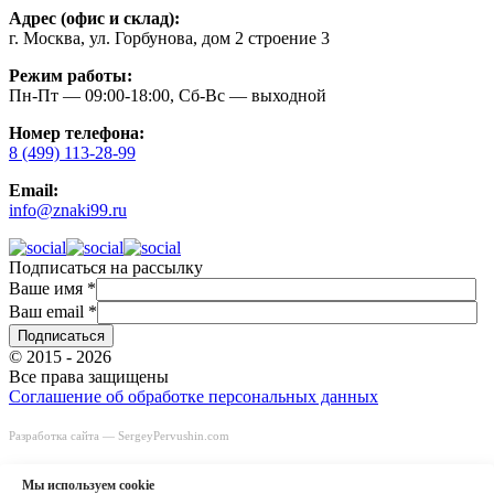
Адрес (офис и склад):
г. Москва, ул. Горбунова, дом 2 строение 3
Режим работы:
Пн-Пт — 09:00-18:00, Сб-Вс — выходной
Номер телефона:
8 (499) 113-28-99
Email:
info@znaki99.ru
Подписаться на рассылку
Ваше имя
*
Ваш email
*
© 2015 - 2026
Все права защищены
Соглашение об обработке персональных данных
Разработка сайта —
SergeyPervushin.com
Быстрый заказ
Заказать звонок
Мы используем сookie
8 (499) 113-28-99