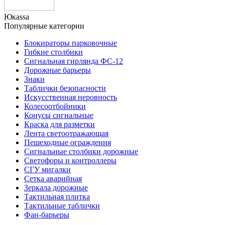
Юкаssа
Популярные категории
Блокираторы парковочные
Гибкие столбики
Сигнальная гирлянда ФС-12
Дорожные барьеры
Знаки
Таблички безопасности
Искусственная неровность
Колесоотбойники
Конусы сигнальные
Краска для разметки
Лента светоотражающая
Пешеходные ограждения
Сигнальные столбики дорожные
Светофоры и контроллеры
СГУ мигалки
Cетка аварийная
Зеркала дорожные
Тактильная плитка
Тактильные таблички
Фан-барьеры