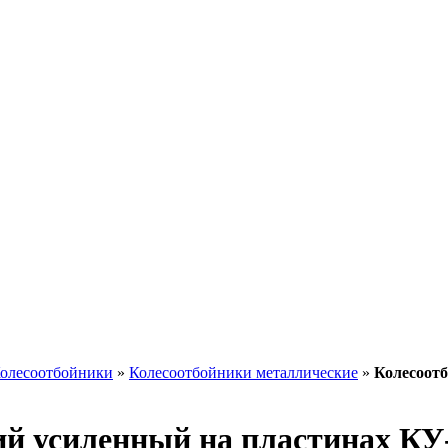
олесоотбойники
»
Колесоотбойники металлические
»
Колесоотб
й усиленный на пластинах КУ