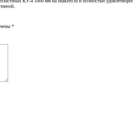
ластинах КУ-4 1000 мм на znaki99.ru и полностью удовлетворен
тивной.
ечены
*