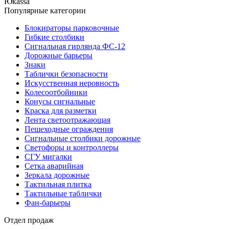
Юкаssа
Популярные категории
Блокираторы парковочные
Гибкие столбики
Сигнальная гирлянда ФС-12
Дорожные барьеры
Знаки
Таблички безопасности
Искусственная неровность
Колесоотбойники
Конусы сигнальные
Краска для разметки
Лента светоотражающая
Пешеходные ограждения
Сигнальные столбики дорожные
Светофоры и контроллеры
СГУ мигалки
Cетка аварийная
Зеркала дорожные
Тактильная плитка
Тактильные таблички
Фан-барьеры
Отдел продаж