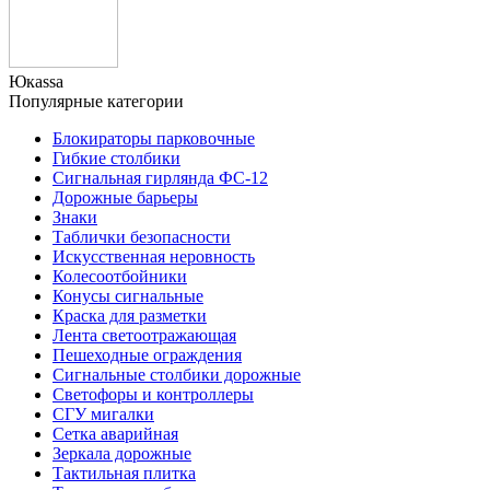
Юкаssа
Популярные категории
Блокираторы парковочные
Гибкие столбики
Сигнальная гирлянда ФС-12
Дорожные барьеры
Знаки
Таблички безопасности
Искусственная неровность
Колесоотбойники
Конусы сигнальные
Краска для разметки
Лента светоотражающая
Пешеходные ограждения
Сигнальные столбики дорожные
Светофоры и контроллеры
СГУ мигалки
Cетка аварийная
Зеркала дорожные
Тактильная плитка