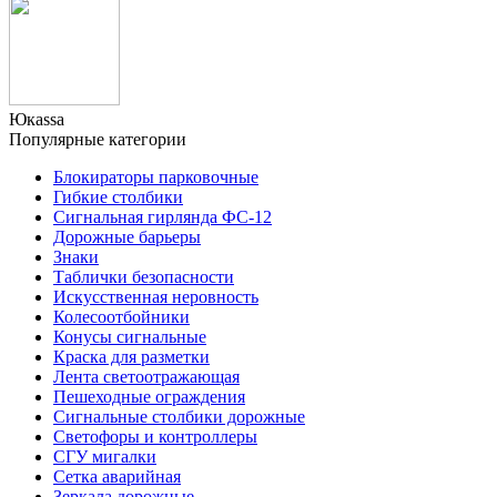
Юкаssа
Популярные категории
Блокираторы парковочные
Гибкие столбики
Сигнальная гирлянда ФС-12
Дорожные барьеры
Знаки
Таблички безопасности
Искусственная неровность
Колесоотбойники
Конусы сигнальные
Краска для разметки
Лента светоотражающая
Пешеходные ограждения
Сигнальные столбики дорожные
Светофоры и контроллеры
СГУ мигалки
Cетка аварийная
Зеркала дорожные