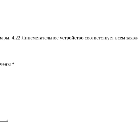
овары. 4.22 Линеметательное устройство соответствует всем заяв
ечены
*