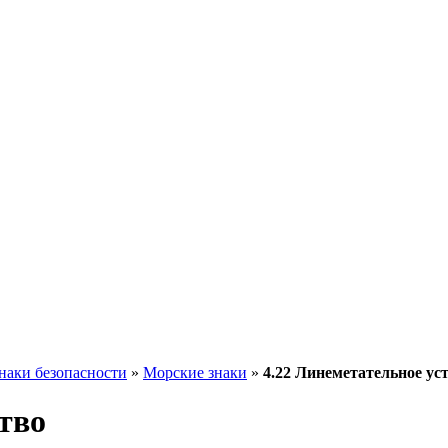
наки безопасности
»
Морские знаки
»
4.22 Линеметательное ус
тво