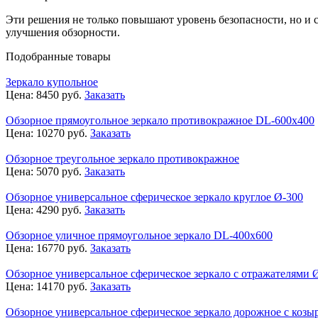
Эти решения не только повышают уровень безопасности, но и 
улучшения обзорности.
Подобранные товары
Зеркало купольное
Цена:
8450
руб.
Заказать
Обзорное прямоугольное зеркало противокражное DL-600х400
Цена:
10270
руб.
Заказать
Обзорное треугольное зеркало противокражное
Цена:
5070
руб.
Заказать
Обзорное универсальное сферическое зеркало круглое Ø-300
Цена:
4290
руб.
Заказать
Обзорное уличное прямоугольное зеркало DL-400х600
Цена:
16770
руб.
Заказать
Обзорное универсальное сферическое зеркало с отражателями 
Цена:
14170
руб.
Заказать
Обзорное универсальное сферическое зеркало дорожное с козы