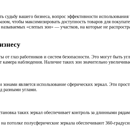
ть судьбу вашего бизнеса, вопрос эффективности использования
разом, чтобы максимизировать доступность товаров для покупа
к называемых «слепых зон» — участков, на которые не распрост
изнесу
ы от глаз работников и систем безопасности. Это могут быть уг
ает камера наблюдения. Наличие таких зон значительно увеличива
 зонами является использование сферических зеркал. Эти прост
од разными углами.
становка таких зеркал обеспечивает контроль за длинными рядам
 на потолке полусферические зеркала обеспечивают 360-градус