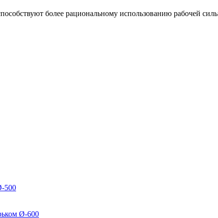
способствуют более рациональному использованию рабочей силы,
Ø-500
рьком Ø-600