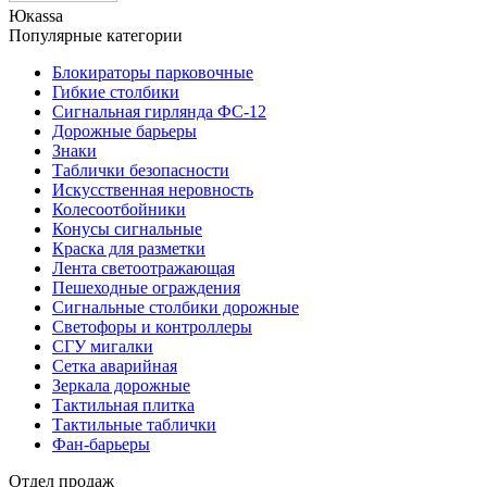
Юкаssа
Популярные категории
Блокираторы парковочные
Гибкие столбики
Сигнальная гирлянда ФС-12
Дорожные барьеры
Знаки
Таблички безопасности
Искусственная неровность
Колесоотбойники
Конусы сигнальные
Краска для разметки
Лента светоотражающая
Пешеходные ограждения
Сигнальные столбики дорожные
Светофоры и контроллеры
СГУ мигалки
Cетка аварийная
Зеркала дорожные
Тактильная плитка
Тактильные таблички
Фан-барьеры
Отдел продаж