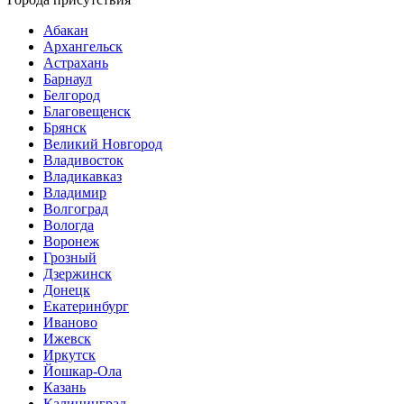
Абакан
Архангельск
Астрахань
Барнаул
Белгород
Благовещенск
Брянск
Великий Новгород
Владивосток
Владикавказ
Владимир
Волгоград
Вологда
Воронеж
Грозный
Дзержинск
Донецк
Екатеринбург
Иваново
Ижевск
Иркутск
Йошкар-Ола
Казань
Калининград