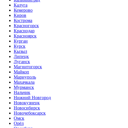
Калуга
Кемерово
Киров
Кострома
Красногорск
Краснодар
Красноярск
Курган
Курск
Кызыл
Липецк
Луганск
Магнитогорск
Майкоп
Мариуполь
Махачкала
Мурманск
Нальчик
Нижний Новгород
Новокузнецк
Новосибирск
Новочебоксарск
Омск
Орёл