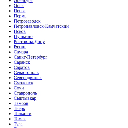
Оренбург
Орск
Пенза
Пермь
Петрозаводск
Петропавловск-Камчатский
Псков
Пушкино
Ростов-на-Дону
Рязань
Самара
Санкт-Петербург
Саранск
Саратов
Севастополь
Северодвинск
Смоленск
Сочи
Ставрополь
Сыктывкар
Тамбов
Тверь
Тольятти
Томск
Тула