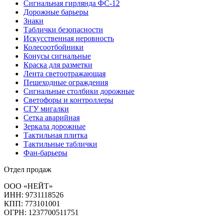
Сигнальная гирлянда ФС-12
Дорожные барьеры
Знаки
Таблички безопасности
Искусственная неровность
Колесоотбойники
Конусы сигнальные
Краска для разметки
Лента светоотражающая
Пешеходные ограждения
Сигнальные столбики дорожные
Светофоры и контроллеры
СГУ мигалки
Cетка аварийная
Зеркала дорожные
Тактильная плитка
Тактильные таблички
Фан-барьеры
Отдел продаж
ООО «НЕЙТ»
ИНН:
9731118526
КПП:
773101001
ОГРН:
1237700511751