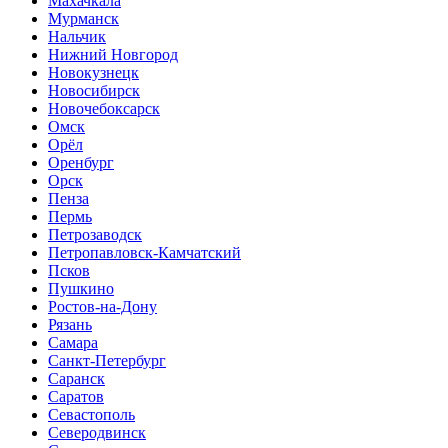
Махачкала
Мурманск
Нальчик
Нижний Новгород
Новокузнецк
Новосибирск
Новочебоксарск
Омск
Орёл
Оренбург
Орск
Пенза
Пермь
Петрозаводск
Петропавловск-Камчатский
Псков
Пушкино
Ростов-на-Дону
Рязань
Самара
Санкт-Петербург
Саранск
Саратов
Севастополь
Северодвинск