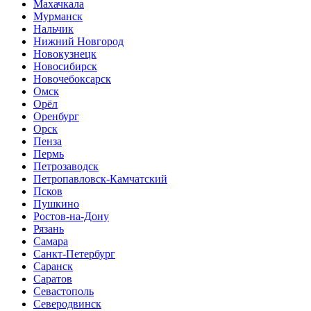
Махачкала
Мурманск
Нальчик
Нижний Новгород
Новокузнецк
Новосибирск
Новочебоксарск
Омск
Орёл
Оренбург
Орск
Пенза
Пермь
Петрозаводск
Петропавловск-Камчатский
Псков
Пушкино
Ростов-на-Дону
Рязань
Самара
Санкт-Петербург
Саранск
Саратов
Севастополь
Северодвинск