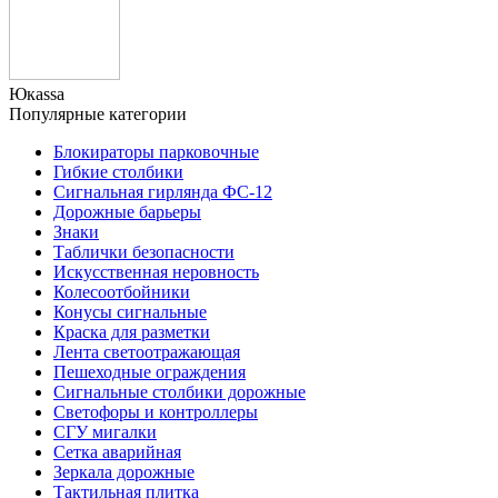
Юкаssа
Популярные категории
Блокираторы парковочные
Гибкие столбики
Сигнальная гирлянда ФС-12
Дорожные барьеры
Знаки
Таблички безопасности
Искусственная неровность
Колесоотбойники
Конусы сигнальные
Краска для разметки
Лента светоотражающая
Пешеходные ограждения
Сигнальные столбики дорожные
Светофоры и контроллеры
СГУ мигалки
Cетка аварийная
Зеркала дорожные
Тактильная плитка