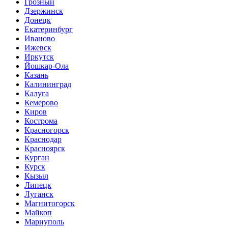
Грозный
Дзержинск
Донецк
Екатеринбург
Иваново
Ижевск
Иркутск
Йошкар-Ола
Казань
Калининград
Калуга
Кемерово
Киров
Кострома
Красногорск
Краснодар
Красноярск
Курган
Курск
Кызыл
Липецк
Луганск
Магнитогорск
Майкоп
Мариуполь