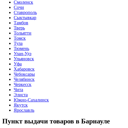
Смоленск
Сочи
Ставрополь
Сыктывкар
Тамбов
Тверь
Тольятти
Томск
Тула
Тюмень
Улан-Удэ
Ульяновск
Уфа
Хабаровск
Чебоксары
Челябинск
Черкесск
Чита
Элиста
Южно-Сахалинск
Якутск
Ярославль
Пункт выдачи товаров в
Барнауле