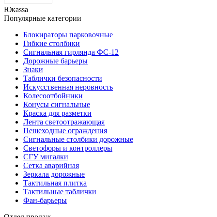
Юкаssа
Популярные категории
Блокираторы парковочные
Гибкие столбики
Сигнальная гирлянда ФС-12
Дорожные барьеры
Знаки
Таблички безопасности
Искусственная неровность
Колесоотбойники
Конусы сигнальные
Краска для разметки
Лента светоотражающая
Пешеходные ограждения
Сигнальные столбики дорожные
Светофоры и контроллеры
СГУ мигалки
Cетка аварийная
Зеркала дорожные
Тактильная плитка
Тактильные таблички
Фан-барьеры
Отдел продаж