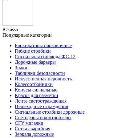
Юкаssа
Популярные категории
Блокираторы парковочные
Гибкие столбики
Сигнальная гирлянда ФС-12
Дорожные барьеры
Знаки
Таблички безопасности
Искусственная неровность
Колесоотбойники
Конусы сигнальные
Краска для разметки
Лента светоотражающая
Пешеходные ограждения
Сигнальные столбики дорожные
Светофоры и контроллеры
СГУ мигалки
Cетка аварийная
Зеркала дорожные