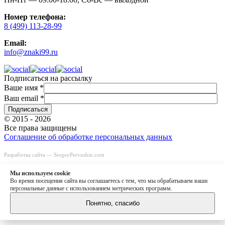
Номер телефона:
8 (499) 113-28-99
Email:
info@znaki99.ru
Подписаться на рассылку
Ваше имя
*
Ваш email
*
© 2015 - 2026
Все права защищены
Соглашение об обработке персональных данных
Разработка сайта —
SergeyPervushin.com
Быстрый заказ
Заказать звонок
Мы используем сookie
8 (499) 113-28-99
Во время посещения сайта вы соглашаетесь с тем, что мы обрабатываем ваши
info@znaki99.ru
персональные данные с использованием метрических программ.
Понятно, спасибо
0